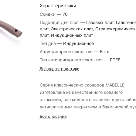
Характеристики
Скидки
—
70
Подходит для плит
—
Газовых плит, Галогено
плит, Электрических плит, Стеклокерамическ
плит, Индукционных плит
Тип дна
—
Индукционное
Антипригарное покрытие
—
Есть
Тип антипригарного покрытия
—
PTFE
Все характеристики
Серия классических сковород MABELLE
изготовлена из качественного кованого
алюминия, все модели оснащены двухслойн
антипригарным покрытием и бакелитовой ру
Диаметр данной сковороды составляет 24 с
Все описание
она подходит для готовки на индукционных
плитах. Диаметр дна 19 см.