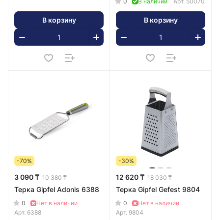
0
В наличии
Арт.
50070
В корзину
В корзину
-70%
-30%
3 090 ₸
12 620 ₸
10 380 ₸
18 030 ₸
Терка Gipfel Adonis 6388
Терка Gipfel Gefest 9804
0
0
Нет в наличии
Нет в наличии
Арт.
6388
Арт.
9804