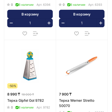
0
0
В наличии
Арт.
6394
В наличии
Арт.
6393
В корзину
В корзину
-50%
8 990 ₸
7 900 ₸
18 000 ₸
Терка Gipfel Gol 9782
Терка Werner Stretto
50070
0
В наличии
Арт.
9782