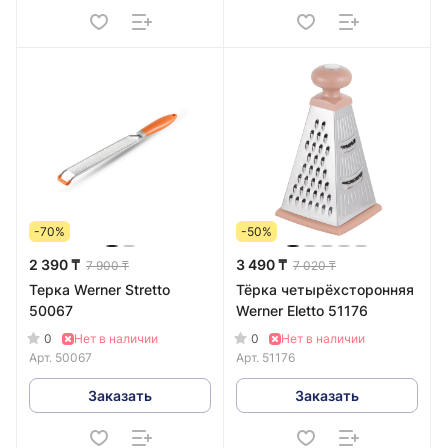
-70%
-50%
2 390 ₸
3 490 ₸
7 900 ₸
7 020 ₸
Терка Werner Stretto
Тёрка четырёхсторонняя
50067
Werner Eletto 51176
0
0
Нет в наличии
Нет в наличии
Арт.
50067
Арт.
51176
Заказать
Заказать