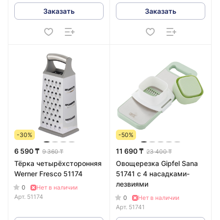
Заказать
Заказать
-30%
-50%
6 590 ₸
11 690 ₸
9 360 ₸
23 400 ₸
Тёрка четырёхсторонняя
Овощерезка Gipfel Sana
Werner Fresco 51174
51741 с 4 насадками-
лезвиями
0
Нет в наличии
Арт.
51174
0
Нет в наличии
Арт.
51741