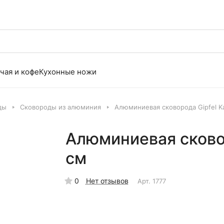
чая и кофе
Кухонные ножи
ды
Сковороды из алюминия
Алюминиевая сковорода Gipfel Ka
Алюминиевая сковор
см
0
Нет отзывов
Арт.
1777