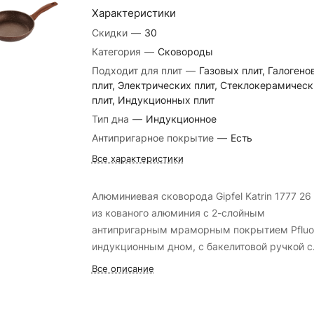
Характеристики
Скидки
—
30
Категория
—
Сковороды
Подходит для плит
—
Газовых плит, Галогено
плит, Электрических плит, Стеклокерамическ
плит, Индукционных плит
Тип дна
—
Индукционное
Антипригарное покрытие
—
Есть
Все характеристики
Алюминиевая сковорода Gipfel Katrin 1777 26
из кованого алюминия с 2-слойным
антипригарным мраморным покрытием Pfluon
индукционным дном, с бакелитовой ручкой с
покрытием Soft-touch.
Все описание