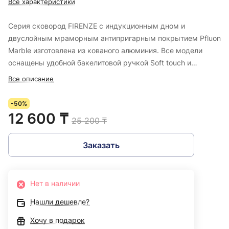
Все характеристики
Серия сковород FIRENZE с индукционным дном и
двуслойным мраморным антипригарным покрытием Pfluon
Marble изготовлена из кованого алюминия. Все модели
оснащены удобной бакелитовой ручкой Soft touch и
подходят для готовки на всех типах плит, включая
Все описание
индукционные. Диаметр данной модели 26 см, а высота
стенок – 5,3 см.
-50%
12 600 ₸
25 200 ₸
Заказать
Нет в наличии
Нашли дешевле?
Хочу в подарок