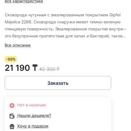
Все характеристики
Сковорода чугунная с эмалированным покрытием Gipfel
Majolica 2288. Сковорода снаружи имеет темно-зеленую
глянцевую поверхность. Эмалированное покрытие внутри –
это безупречное препятствие для запах и бактерий, такое
покрытие позволяет хранить пищу в посуде после
Все описание
приготовления. Посуда отличается прочностью и
долговечностью, но только при условии правильного ухода
-50%
– следует избегать мытья данных сковород в посудомойке
21 190 ₸
42 300 ₸
и использования металлических аксессуаров при готовке.
Диаметр данной сковороды составляет 20 см. Диаметр
Заказать
дна 16,5 см. Длина сковороды с ручкой составляет 37 см.
Нет в наличии
Нашли дешевле?
Хочу в подарок