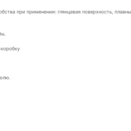
бства при применении: глянцевая поверхность, плавн
йн.
 коробку
юлю.