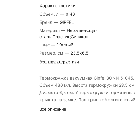
Характеристики
Объем, л
—
0.43
Бренд
—
GIPFEL
Материал
—
Нержавеющая
сталь;Пластик;Силикон
Цвет
—
Желтый
Размер, см
—
23.5х6.5
Все характеристики
Термокружка вакуумная Gipfel BONN 51045.
Объем 430 мл. Высота термокружки 23,5 см
Диаметр 6,5 см. У термокружки герметична
крышка на замке. Под крышкой силиконовы
уплотнитель. Корпус сделан из нержавеющей
Все описание
стали 304. Крышка пластиковая желтого цве
Термокружка упакована в фирменную короб