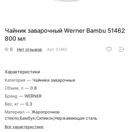
Чайник заварочный Werner Bambu 51462
800 мл
0
Нет отзывов
Арт.
51462
Характеристики
Категория
—
Чайники заварочные
Объем, л
—
0.8
Бренд
—
WERNER
Вес, кг
—
0.3
Материал
—
Жаропрочное
стекло;Бамбук;Силикон;Нержавеющая сталь
Все характеристики