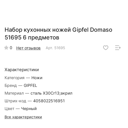
Набор кухонных ножей Gipfel Domaso
51695 6 предметов
0
Нет отзывов
Арт.
51695
Характеристики
Категория
—
Ножи
Бренд
—
GIPFEL
Материал
—
сталь X30Cr13;акрил
Штрих-код
—
4058022516951
Цвет
—
Черный
Все характеристики