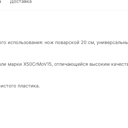
а
Доставка
о использования: нож поварской 20 см, универсальны
али марки X50CrMoV15, отличающейся высоким качест
истого пластика.