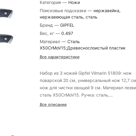
Категория
—
Ножи
Поисковые подсказки
—
нержавейка,
нержавеющая сталь, сталь
Бренд
—
GIPFEL
Вес, кг
—
0.497
Материал
—
Сталь
X50CrMoV15;Древеснослоистый пластик
Все характеристики
Набор из 3 ножей Gipfel Vilmarin 51809: нож
поварской 20 см, универсальный нож 12,7 см
нож для чистки овощей 9 см. Материал лезви
сталь X50CrMoV15. Ручка: сталь,
древеснослоистый пластик.
Все описание