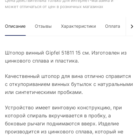
Цена действительна только для интернет-магазина и
может отличаться от цен в розничных магазинах
Описание
Отзывы
Характеристики
Оплата
Дос
Штопор винный Gipfel 51811 15 см. Изготовлен из
цинкового сплава и пластика.
Качественный штопор для вина отлично справится
с откупориванием винных бутылок с натуральными
или синтетическими пробками.
Устройство имеет винтовую конструкцию, при
которой спираль вкручивается в пробку, а
боковые рычаги поднимаются вверх. Изделие
производится из цинкового сплава, который не