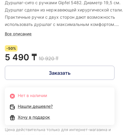
Дуршлаг-сито с ручками Gipfel 5482. Диаметр 19,5 см.
Дуршлаг сделан из нержавеющей хирургической стали.
Практичные ручки с двух сторон дают возможность
использовать дуршлаг с максимальным комфортом.
Наличие ножек исключает необходимость держать
Все описание
дуршлаг, можно просто поставить его в раковину и вылить
процеживаемый продукт. Не подвержен воздействию
-50%
ржавчины и коррозии. Прост в эксплуатации, легко
5 490 ₸
10 920 ₸
моется. Экологически безопасен. Устойчив к посторонним
запахам.
Заказать
Нет в наличии
Нашли дешевле?
Хочу в подарок
Цена действительна только для интернет-магазина и