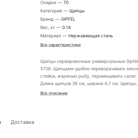
Скидки
—
70
Категория
—
Щипцы
Бренд
—
GIPFEL
Вес, кг
—
0.14
Материал
—
Нержавеющая сталь
Все характеристики
Щипцы сервировочные универсальные Gipfel
5726. Щипцами удобно переворачивать мяс
стейки, жареную рыбу, перемешивать салат.
Длина щипцов 26 см, ширина 4,7 см. Щипцы
сделаны из нержавеющей стали.
Все описание
а
Доставка