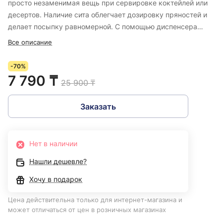
просто незаменимая вещь при сервировке коктейлей или
десертов. Наличие сита облегчает дозировку пряностей и
делает посыпку равномерной. С помощью диспенсера
можно легко украсить молочные коктейли шоколадной
Все описание
крошкой или белую пену капучино корицей, покрыть
верхний слой тирамису какао или посыпать кексы
-70%
сахарной пудрой.
7 790 ₸
25 900 ₸
Заказать
Нет в наличии
Нашли дешевле?
Хочу в подарок
Цена действительна только для интернет-магазина и
может отличаться от цен в розничных магазинах