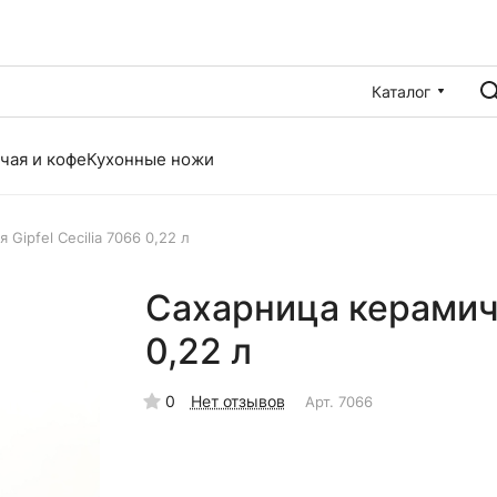
Каталог
чая и кофе
Кухонные ножи
Gipfel Cecilia 7066 0,22 л
Сахарница керамиче
0,22 л
0
Нет отзывов
Арт.
7066