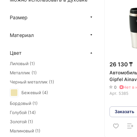
Размер
Материал
Цвет
Лиловый (
1
)
26 130 ₸
Автомобиль
Металлик (
1
)
Gipfel Aina
Черный металлик (
1
)
0
Нет в 
Бежевый (
4
)
Арт.
5385
Бордовый (
1
)
Заказать
Голубой (
14
)
Золотой (
1
)
Малиновый (
1
)