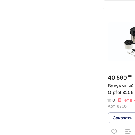
Медный (
2
)
Серебристый (
1
)
Стальной (
44
)
Фиолетовый (
8
)
Белый (
9
)
Синий (
18
)
Черный (
25
)
40 560 ₸
Серый (
11
)
Вакуумный
Gipfel 8206 
Красный (
5
)
0
Нет в 
Арт.
8206
Желтый (
4
)
Заказать
Зеленый (
1
)
Мятный (
1
)