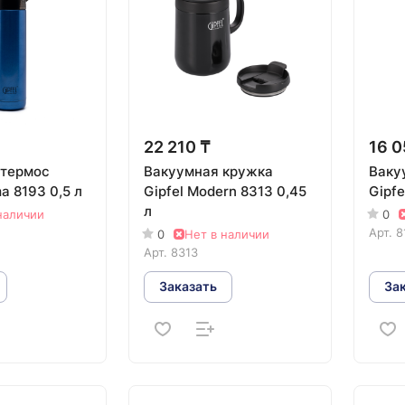
22 210 ₸
16 0
 термос
Вакуумная кружка
Ваку
ma 8193 0,5 л
Gipfel Modern 8313 0,45
Gipfe
л
наличии
0
Арт.
8
0
Нет в наличии
Арт.
8313
Заказать
За