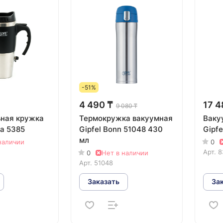
-51%
4 490 ₸
17 4
9 080 ₸
ная кружка
Термокружка вакуумная
Ваку
va 5385
Gipfel Bonn 51048 430
Gipfe
мл
наличии
0
Арт.
8
0
Нет в наличии
Арт.
51048
Заказать
За