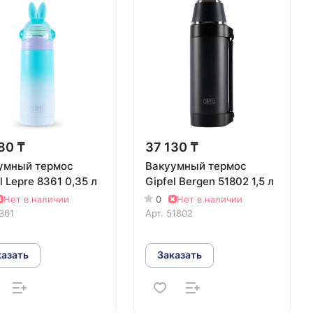
80 ₸
37 130 ₸
умный термос
Вакуумный термос
l Lepre 8361 0,35 л
Gipfel Bergen 51802 1,5 л
Нет в наличии
0
Нет в наличии
361
Арт.
51802
казать
Заказать