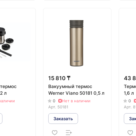
15 810 ₸
43 8
 термос
Вакуумный термос
Термо
2 л
Werner Viano 50181 0,5 л
1,6 л
наличии
0
Нет в наличии
0
Арт.
50181
Арт.
8
Заказать
За